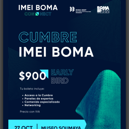
acceso al agua para la población más
vulnerable sin detener el motor económico que
representan los parques industriales y la
vivienda. Bosco Quinzaños Oria, presidente de la
ADI, ha destacado la apertura gubernamental
para construir estas reglas de forma conjunta,
permitiendo que la industria aporte su
experiencia en la optimización de recursos. Para
el sector representado por IMEI BOMA, este
diálogo es la oportunidad de demostrar que la
tecnología aplicada a la edificación es la mejor
herramienta para cumplir con la soberanía
alimentaria y el desarrollo urbano sin
comprometer el futuro del recurso.