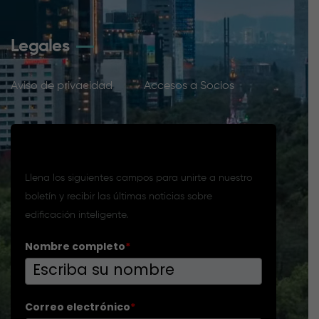
Legales
Aviso de privacidad
Accesos a Socios
Suscríbete a nuestro boletín
Llena los siguientes campos para unirte a nuestro
boletín y recibir las últimas noticias sobre
edificación inteligente.
Nombre completo
*
Correo electrónico
*