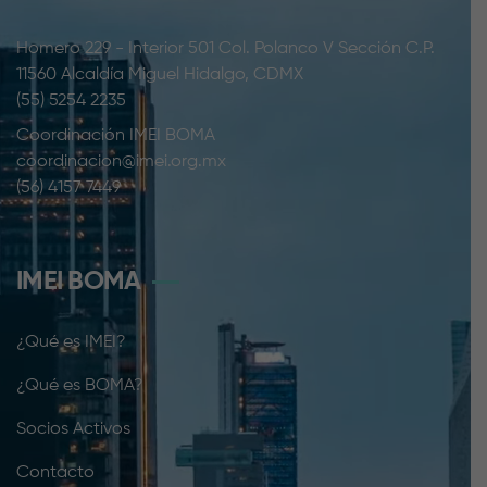
Homero 229 - Interior 501 Col. Polanco V Sección C.P.
11560 Alcaldía Miguel Hidalgo, CDMX
(55) 5254 2235
Coordinación IMEI BOMA
coordinacion@imei.org.mx
(56) 4157 7449
IMEI BOMA
¿Qué es IMEI?
¿Qué es BOMA?
Socios Activos
Contacto