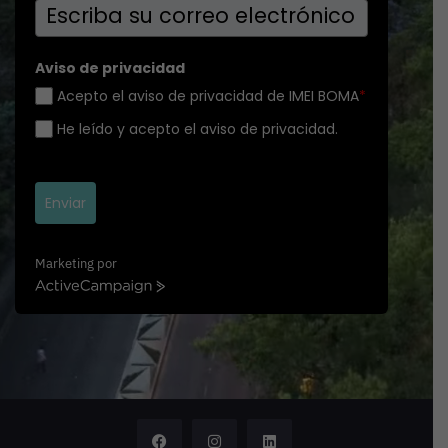
Aviso de privacidad
Acepto el aviso de privacidad de IMEI BOMA
*
He leído y acepto el aviso de privacidad.
Enviar
Marketing por
A
c
t
i
v
e
C
a