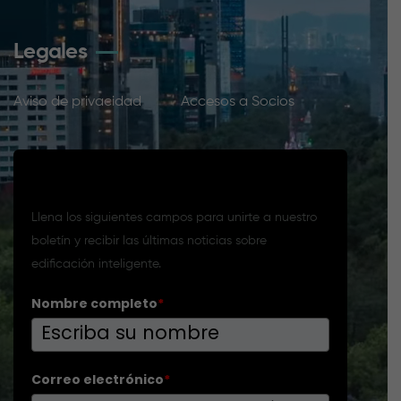
Legales
Aviso de privacidad
Accesos a Socios
Suscríbete a nuestro boletín
Llena los siguientes campos para unirte a nuestro
boletín y recibir las últimas noticias sobre
edificación inteligente.
Nombre completo
*
Correo electrónico
*