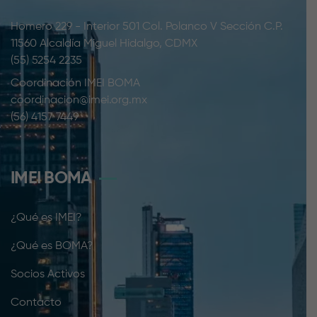
Homero 229 - Interior 501 Col. Polanco V Sección C.P.
11560 Alcaldía Miguel Hidalgo, CDMX
(55) 5254 2235
Coordinación IMEI BOMA
coordinacion@imei.org.mx
(56) 4157 7449
IMEI BOMA
¿Qué es IMEI?
¿Qué es BOMA?
Socios Activos
Contacto