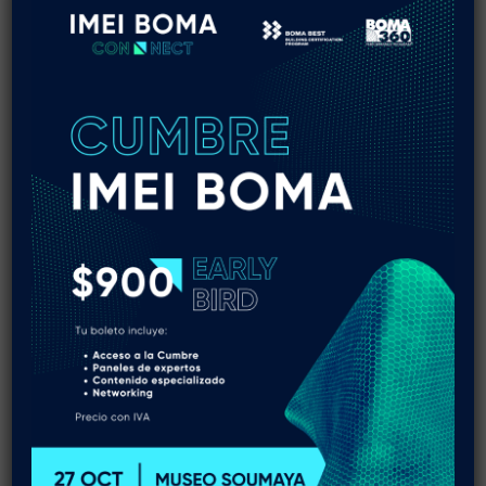
Inversión
Público general:
$20,160 MXN + IVA
Asociados IMEI BOMA:
$16,800 MXN + IVA
Inscríbete
Solicitar información
Conoce a tus instructores