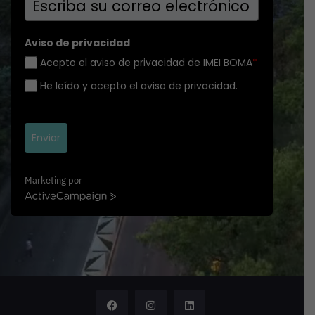
Aviso de privacidad
Acepto el aviso de privacidad de IMEI BOMA
*
He leído y acepto el aviso de privacidad.
Enviar
Marketing por
A
c
t
i
v
e
C
a
m