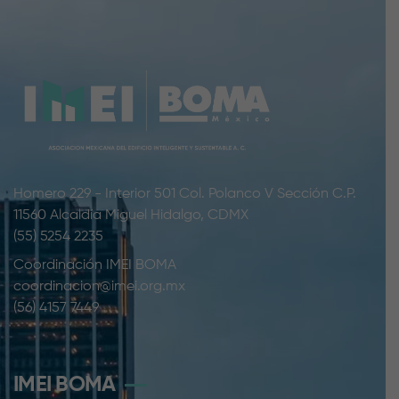
Homero 229 - Interior 501 Col. Polanco V Sección C.P.
11560 Alcaldía Miguel Hidalgo, CDMX
(55) 5254 2235
Coordinación IMEI BOMA
coordinacion@imei.org.mx
(56) 4157 7449
IMEI BOMA