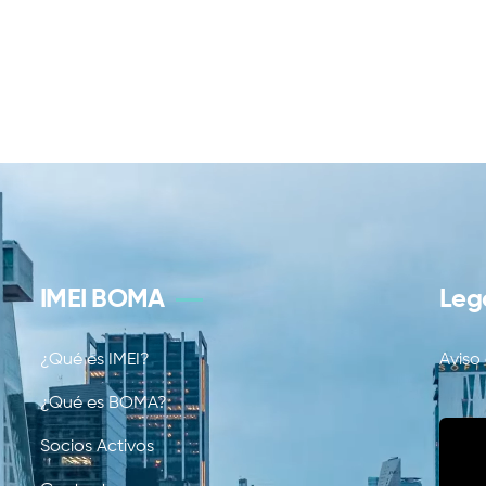
IMEI BOMA
Leg
¿Qué es IMEI?
Aviso
¿Qué es BOMA?
Socios Activos
Sus