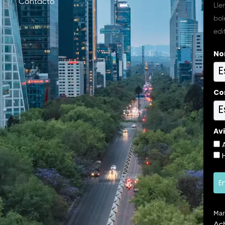
Contacto
Lle
bol
edi
No
Co
Av
E
Mar