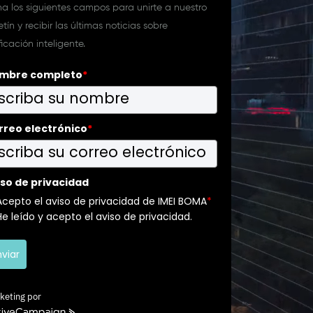
na los siguientes campos para unirte a nuestro
etín y recibir las últimas noticias sobre
ficación inteligente.
mbre completo
*
rreo electrónico
*
iso de privacidad
Acepto el aviso de privacidad de IMEI BOMA
*
He leído y acepto el aviso de privacidad.
nviar
keting por