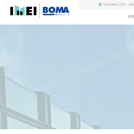
Homero 229 - Int
IM