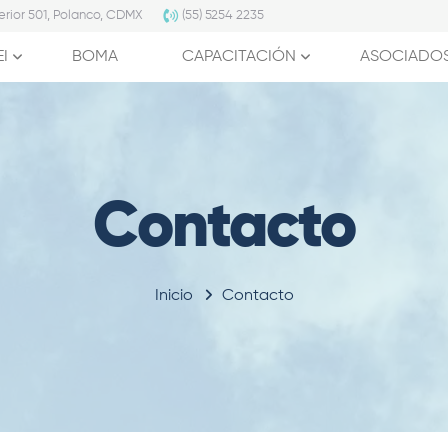
erior 501, Polanco, CDMX
(55) 5254 2235
EI
BOMA
CAPACITACIÓN
ASOCIADO
Contacto
Inicio
Contacto