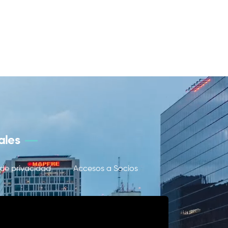
ales
 de privacidad
Accesos a Socios
críbete a nuestro boletín