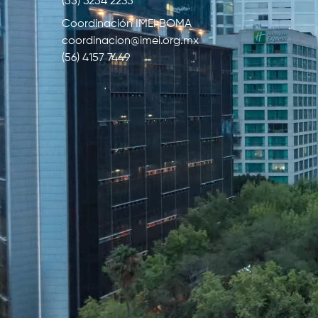
(55) 5254 2235
Coordinación IMEI BOMA
coordinacion@imei.org.mx
(56) 4157 7449