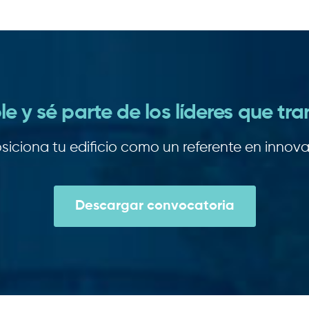
le y sé parte de los líderes que tra
siciona tu edificio como un referente en innovac
Descargar convocatoria