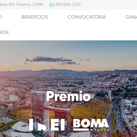
erior 501, Polanco, CDMX
(55) 5254 2235
O
BENEFICIOS
CONVOCATORIA
GAN
CIÓN
Premio