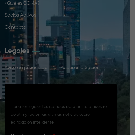
¿Qué es BOMA?
Socios Activos
Contacto
Legales
Aviso de privacidad
Accesos a Socios
Suscríbete a nuestro boletín
Llena los siguientes campos para unirte a nuestro
boletín y recibir las últimas noticias sobre
edificación inteligente.