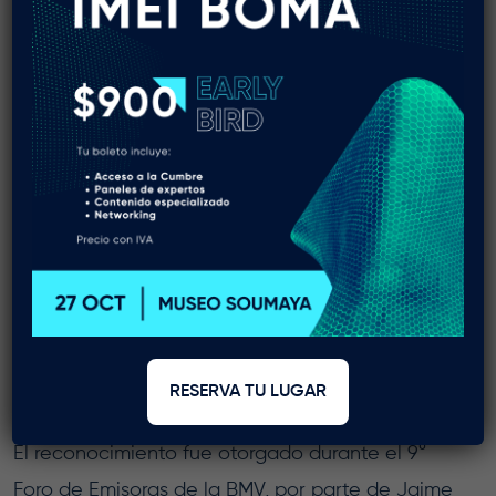
recursos, actualmente el 26% de su energía
eléctrica proviene de fuentes renovables.
En el campo de la responsabilidad social la
empresa desarrolla entrenamiento continuo,
controles internos y acciones de prevención,
contra problemáticas laborales, sociales y de
discriminación. Además, la cementera ha
desarrollado un programa de impacto en países
con economías emergentes en África, Asia,
Centro y Sudamérica, incluido México, detalló
RESERVA TU LUGAR
Vicente Saisó.
El reconocimiento fue otorgado durante el 9°
Foro de Emisoras de la BMV, por parte de Jaime