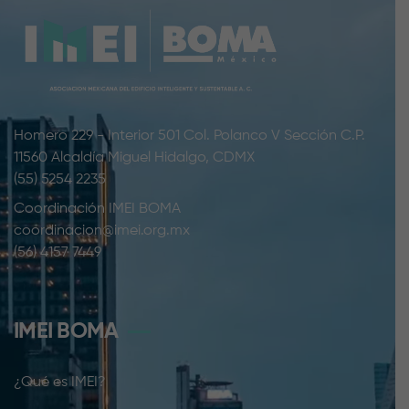
Homero 229 - Interior 501 Col. Polanco V Sección C.P.
11560 Alcaldía Miguel Hidalgo, CDMX
(55) 5254 2235
Coordinación IMEI BOMA
coordinacion@imei.org.mx
(56) 4157 7449
IMEI BOMA
¿Qué es IMEI?