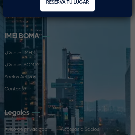
RESERVA TU LUGAR
coordinacion@imei.org.mx
(56) 4157 7449
IMEI BOMA
¿Qué es IMEI?
¿Qué es BOMA?
Socios Activos
Contacto
Legales
Aviso de privacidad
Accesos a Socios