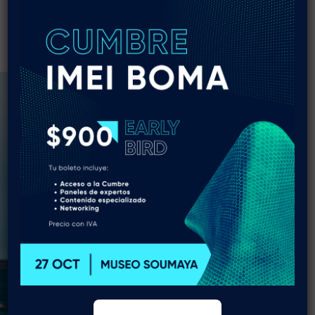
Homero 229 - Interior 501 Col. Polanco V Sección C.P.
11560 Alcaldía Miguel Hidalgo, CDMX
(55) 5254 2235
Coordinación IMEI BOMA