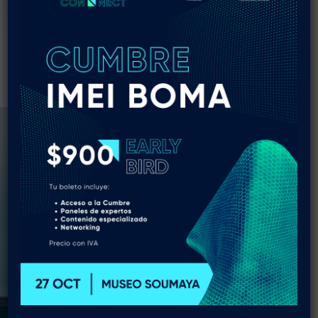
Homero 229 - Interior 501 Col. Polanco V Sección C.P.
11560 Alcaldía Miguel Hidalgo, CDMX