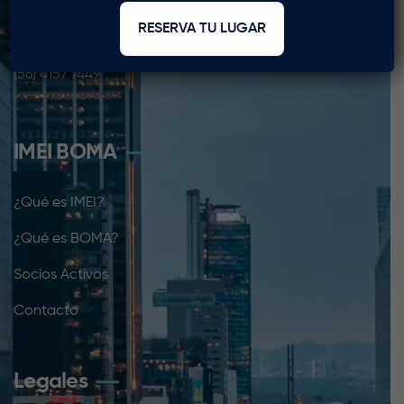
(55) 5254 2235
RESERVA TU LUGAR
Coordinación IMEI BOMA
coordinacion@imei.org.mx
(56) 4157 7449
IMEI BOMA
¿Qué es IMEI?
¿Qué es BOMA?
Socios Activos
Contacto
Legales