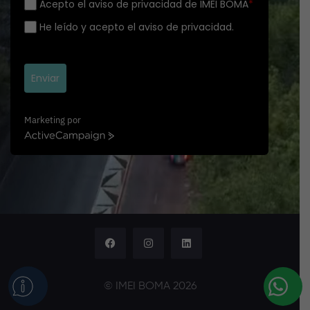
Acepto el aviso de privacidad de IMEI BOMA
*
He leído y acepto el aviso de privacidad.
Enviar
Marketing por
A
c
t
i
v
e
C
a
m
p
a
© IMEI BOMA 2026
i
g