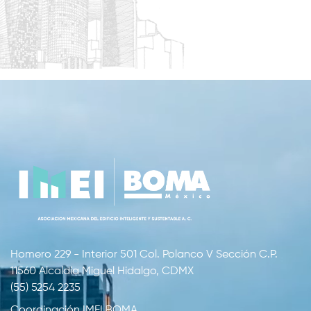
Homero 229 - Interior 501 Col. Polanco V Sección C.P.
11560 Alcaldía Miguel Hidalgo, CDMX
(55) 5254 2235
Coordinación IMEI BOMA