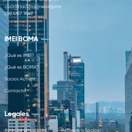
coordinacion@imei.org.mx
(56) 4157 7449
IMEI BOMA
¿Qué es IMEI?
¿Qué es BOMA?
Socios Activos
Contacto
Legales
Aviso de privacidad
Accesos a Socios