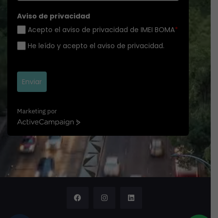
Aviso de privacidad
Acepto el aviso de privacidad de IMEI BOMA
*
He leído y acepto el aviso de privacidad.
Enviar
Marketing por
A
c
t
i
v
e
C
a
m
p