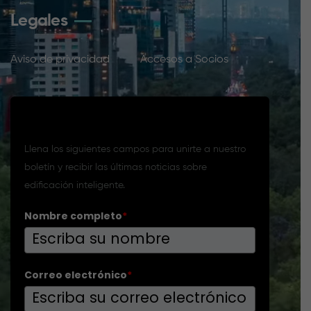
Legales
Aviso de privacidad
Accesos a Socios
Suscríbete a nuestro boletín
Llena los siguientes campos para unirte a nuestro
boletín y recibir las últimas noticias sobre
edificación inteligente.
Nombre completo
*
Correo electrónico
*