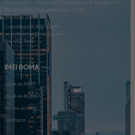
Homero 229 - Interior 501 Col. Polanco V Sección C.P.
11560 Alcaldía Miguel Hidalgo, CDMX
(55) 5254 2235
Coordinación IMEI BOMA
coordinacion@imei.org.mx
(56) 4157 7449
IMEI BOMA
¿Qué es IMEI?
¿Qué es BOMA?
Socios Activos
Contacto