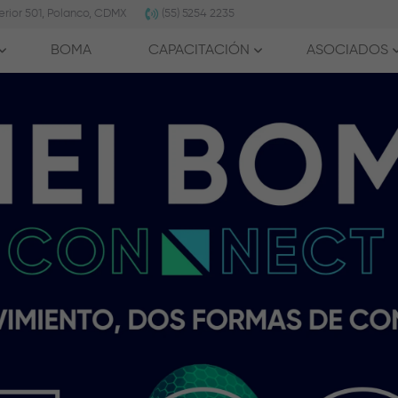
erior 501, Polanco, CDMX
(55) 5254 2235
BOMA
CAPACITACIÓN
ASOCIADOS