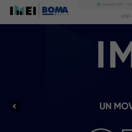
Homero 229 - Int
IMEI