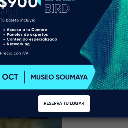
Certifica
Impulsa el valor y
BOMA BEST® y 
globalmente 
RESERVA TU LUGAR